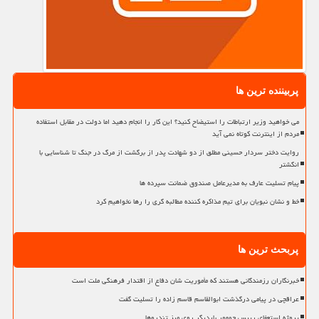
پربیننده ترین ها
می خواهید وزیر ارتباطات را استیضاح کنید؟ این کار را انجام دهید اما دولت در مقابل استفاده
مردم از اینترنت کوتاه نمی آید
روایت دختر سردار حسینی مطلق از دو شهادت پدر از برگشت از مرگ در جنگ تا شناسایی با
انگشتر
پیام تسلیت عارف به مدیرعامل صندوق ضمانت سپرده ها
خط و نشان نبویان برای تیم مذاکره کننده مطالبه گری را رها نخواهیم کرد
پربحث ترین ها
خبرنگاران رزمندگانی هستند که مأموریت شان دفاع از اقتدار فرهنگی ملت است
عراقچی در پیامی درگذشت ابوالقاسم قاسم زاده را تسلیت گفت
پروژه استعفای رییس جمهور باردیگر روی میز تندروها