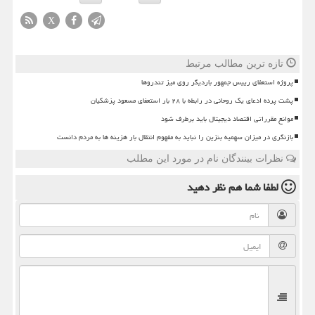
X
تازه ترین مطالب مرتبط
پروژه استعفای رییس جمهور باردیگر روی میز تندروها
پشت پرده ادعای یک روحانی در رابطه با ۲۸ بار استعفای مسعود پزشکیان
موانع مقرراتی اقتصاد دیجیتال باید برطرف شود
بازنگری در میزان سهمیه بنزین را نباید به مفهوم انتقال بار هزینه ها به مردم دانست
نظرات بینندگان نام در مورد این مطلب
لطفا شما هم
نظر دهید