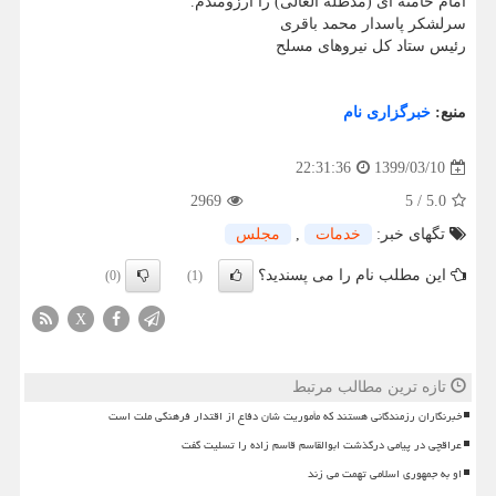
امام خامنه ای (مدظله العالی) را آرزومندم.
سرلشکر پاسدار محمد باقری
رئیس ستاد کل نیروهای مسلح
منبع:
خبرگزاری نام
1399/03/10
22:31:36
2969
5
/
5.0
تگهای خبر:
خدمات
,
مجلس
این مطلب نام را می پسندید؟
(0)
(1)
X
تازه ترین مطالب مرتبط
خبرنگاران رزمندگانی هستند که مأموریت شان دفاع از اقتدار فرهنگی ملت است
عراقچی در پیامی درگذشت ابوالقاسم قاسم زاده را تسلیت گفت
او به جمهوری اسلامی تهمت می زند