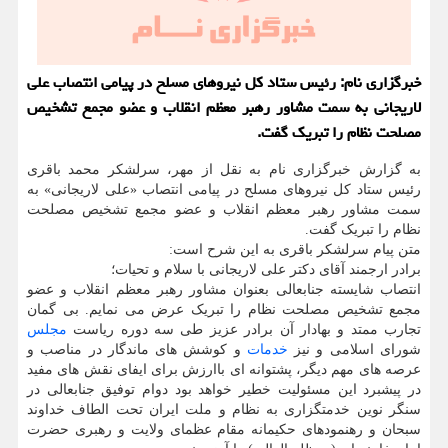
خبرگزاری نام: رئیس ستاد كل نیروهای مسلح در پیامی انتصاب علی
لاریجانی به سمت مشاور رهبر معظم انقلاب و عضو مجمع تشخیص
مصلحت نظام را تبریك گفت.
به گزارش خبرگزاری نام به نقل از مهر، سرلشکر محمد باقری
رئیس ستاد کل نیروهای مسلح در پیامی انتصاب «علی لاریجانی» به
سمت مشاور رهبر معظم انقلاب و عضو مجمع تشخیص مصلحت
نظام را تبریک گفت.
متن پیام سرلشکر باقری به این شرح است:
برادر ارجمند آقای دکتر علی لاریجانی با سلام و تحیات؛
انتصاب شایسته جنابعالی بعنوان مشاور رهبر معظم انقلاب و عضو
مجمع تشخیص مصلحت نظام را تبریک عرض می نمایم. بی گمان
تجارب ممتد و بهادار آن برادر عزیز طی سه دوره ریاست
مجلس
شورای اسلامی و نیز
خدمات
و کوشش های ماندگار در مناصب و
عرصه های مهم دیگر، پشتوانه ای باارزش برای ایفای نقش های مفید
در پیشبرد این مسئولیت خطیر خواهد بود دوام توفیق جنابعالی در
سنگر نوین خدمتگزاری به نظام و ملت ایران تحت الطاف خداوند
سبحان و رهنمودهای حکیمانه مقام عظمای ولایت و رهبری حضرت