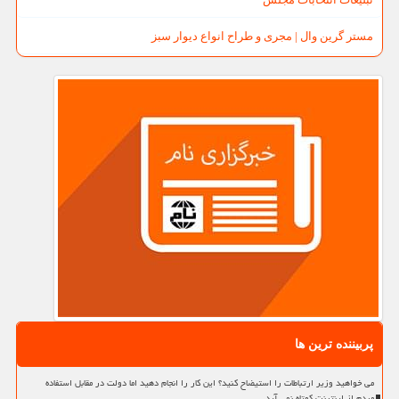
مستر گرین وال | مجری و طراح انواع دیوار سبز
پربیننده ترین ها
می خواهید وزیر ارتباطات را استیضاح کنید؟ این کار را انجام دهید اما دولت در مقابل استفاده
مردم از اینترنت کوتاه نمی آید