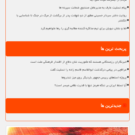
پیام تسلیت عارف به مدیرعامل صندوق ضمانت سپرده ها
روایت دختر سردار حسینی مطلق از دو شهادت پدر از برگشت از مرگ در جنگ تا شناسایی با
انگشتر
خط و نشان نبویان برای تیم مذاکره کننده مطالبه گری را رها نخواهیم کرد
پربحث ترین ها
خبرنگاران رزمندگانی هستند که مأموریت شان دفاع از اقتدار فرهنگی ملت است
عراقچی در پیامی درگذشت ابوالقاسم قاسم زاده را تسلیت گفت
پروژه استعفای رییس جمهور باردیگر روی میز تندروها
آیا تسلط ایران بر تنگه هرمز تنها با قدرت نظامی میسر است؟
جدیدترین ها