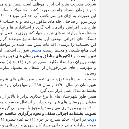
شرکت مدیریت منابع آب ایران موظف است ضمن پر و مسلوب
ا
وزیر نیرو از صاحبان چاه های مذکور دریافت و به حساب خ
طرح های افزایش راندمان آب گردد و استانداری ها و سای
بخشنامه با وزارتخانه های نیرو و جهاد کشاورزی به عمل آور
دستگاه های اجرائی موضوع این بخشنامه نیز موظفند گزارش
این بخشنامه را برمبنای اقدامات پیش بینی شده در موافقت
آب، منابع طبیعی و محیط زیست
مجلس
شورای اسلامی ارائ
تعیین لیست و فاکتورهای مناطق و شهرستان های غیربرخورد
و شهرستان های غیربرخوردار از اشتغال به پیشنهاد سازما
رساند.
به سبب بخشنامه فوق، برای تعیین شهرستان های غیربرخ
شهرستان در سال ۱۳۹۰ و 
بخشنامه ملاک عمل قرار می گیرد.
همین طور شهرستان های با نرخ بیکاری برابر یا بالاتر از
بعنوان شهرستان های غیر برخوردار از اشتغال محسوب می
۱۴۰۱ به بهره برداری می رسند یا مجوز تأسیس می گیرند، می توانند از امتیازات موضوع این تصویب نامه برخوردار شوند.
تصویب بخشنامه اجرائی سقف و نحوه برگزاری مناقصه جهت
دولت
بیمه خسارات مالی و جانی مشترکان شهری و روستایی و سک