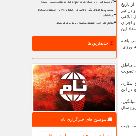
آیا تسلط ایران بر تنگه هرمز تنها با قدرت نظامی میسر است؟
ز تاریخ
پشت پرده ادعای یک روحانی در رابطه با ۲۸ بار استعفای مسعود
ردی (استراتژیک) کشور، به ازای هر متر مکعب حداکثر (۳۰۰۰) ریال و در غیر
پزشکیان
لعمل ابلاغی
موانع مقرراتی اقتصاد دیجیتال باید برطرف شود
و اجرای
فاد این
ص یافته
جدیدترین ها
شاورزی،
ت و فاکتورهای مناطق
ه تصویب
 بیکاری
رج در این
یانگین،
روع سال
موضوع های خبرگزاری نام
گزاری مناقصه جهت
دولت
مجلس
برنامه
قانون