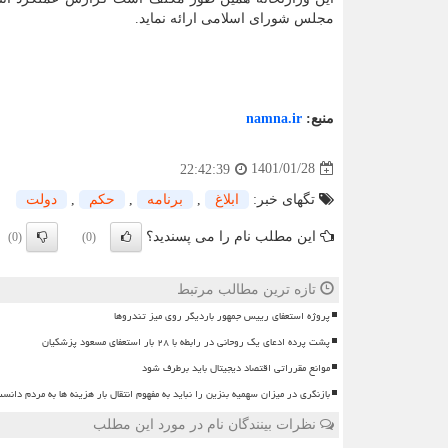
مجلس شورای اسلامی ارائه نماید.
منبع:
namna.ir
1401/01/28
22:42:39
تگهای خبر:
ابلاغ
,
برنامه
,
حكم
,
دولت
این مطلب نام را می پسندید؟
(0)
(0)
تازه ترین مطالب مرتبط
پروژه استعفای رییس جمهور باردیگر روی میز تندروها
پشت پرده ادعای یک روحانی در رابطه با ۲۸ بار استعفای مسعود پزشکیان
موانع مقرراتی اقتصاد دیجیتال باید برطرف شود
بازنگری در میزان سهمیه بنزین را نباید به مفهوم انتقال بار هزینه ها به مردم دانس
نظرات بینندگان نام در مورد این مطلب