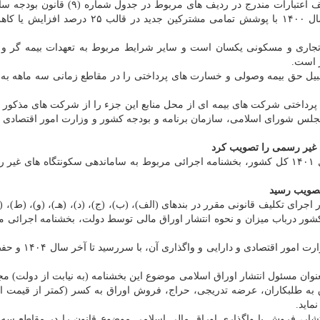
کل کشور و شامل واحدهای مسکونی و تجاری در آخر سال ۱۴۰۰ با پوشش تمامی مشترکین جدید در
تجاری و مسکونی یکسان است و سایر شرایط مربوط به تعهدات بیمه گر و 
ر است.
یل حق بیمه وصولی و خسارت های پرداختی را در مقاطع زمانی سه ماهه به
 پرداختی شرکت های بیمه ای از محل منابع این جزء را از شرکت های مذکور 
مجلس شورای اسلامی، سازمان برنامه و بودجه کشور و وزارت امور اقتصادی و
 غیر رسمی را تصویب کرد
دولت در اجرای حکم بند (د) تبصره (۱۱) قانون بودجه سال ۱۴۰۱ کل کشور، بخشنامه اجرائی مربوط به ساماندهی سکونتگاه ها
تصویب رسید
اجرای تکلیف قانونی مقرر در بندهای (الف)، (ب)، (ج)، (د)، (هـ)، (و)، (ط)، (
صره (۵) ماده واحده قانون بودجه سال ۱۴۰۱ کل کشور درباب میزان و نحوه انتشار اوراق مالی توسط دولت، بخشنامه اجرا
انتشار اسناد خزانه اسلامی موضوع این بخشنامه توسط وزا
نوان مسئول انتشار اوراق اسلامی موضوع این بخشنامه (به نیابت از دولت) م
اق به طلبکاران، عرضه تدریجی، حراج، فروش اوراق به کسر (کمتر از قیمت 
ماید.
ار، فروش یا واگذاری اوراق مالی اسلامی موضوع قانون را در مقاطع سه 