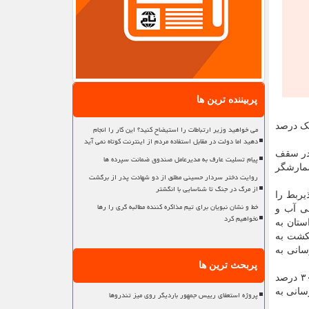
پربیننده ترین ها
سبه آن بصورت «یک درصد
می خواهید وزیر ارتباطات را استیضاح کنید؟ این کار را انجام
دهید اما دولت در مقابل استفاده مردم از اینترنت کوتاه نمی آید
 در سقف
پیام تسلیت عارف به مدیرعامل صندوق ضمانت سپرده ها
شمارشگر
روایت دختر سردار حسینی مطلق از دو شهادت پدر از برگشت
از مرگ در جنگ تا شناسایی با انگشتر
یربط را
خط و نشان نبویان برای تیم مذاکره کننده مطالبه گری را رها
سی آب و
نخواهیم کرد
ستان به
نکشت به
سانی به
پربحث ترین ها
همین طور ۷۰ درصد مبالغ وصولی در سقف ردیف مذکور به شرکت مدیریت منابع آب ایران و شرکت مهندسی آب و فاضلاب کشور و ۳۰ درصد
سانی به
پروژه استعفای رییس جمهور باردیگر روی میز تندروها