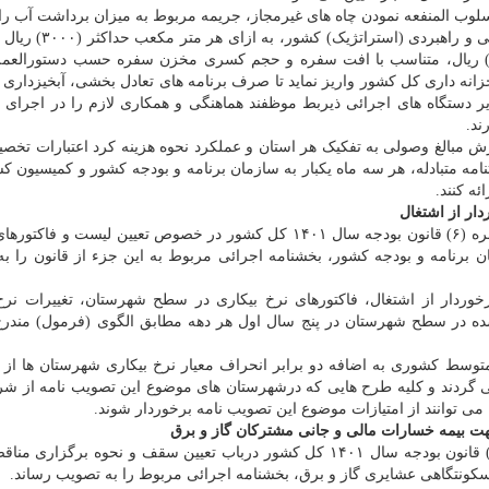
 المنفعه نمودن چاه های غیرمجاز، جریمه مربوط به میزان برداشت آب را ا
حفر تا زمان انسداد چاه در صورت کشت محصولات اساسی و راهب
ین صورت به ازای هر مترمکعب آب حداکثر مبلغ (۶۰۰۰) ریال، متناسب با افت سفره و حجم کسری مخزن سفره حسب دستورا
زانه داری کل کشور واریز نماید تا صرف برنامه های تعادل بخشی، آبخیزداری 
ر دستگاه های اجرائی ذیربط موظفند هماهنگی و همکاری لازم را در اجرای م
ند.
 مبالغ وصولی به تفکیک هر استان و عملکرد نحوه هزینه کرد اعتبارات تخصی
نامه متبادله، هر سه ماه یکبار به سازمان برنامه و بودجه کشور و کمیسیون ک
ه کنند.
ار از اشتغال
هیئت وزیران در امتداد تکلیف مقرر در جزء (۱) بند (د) تبصره (۶) قانون بودجه سال ۱۴۰۱ کل کشور در خصوص تعیین لیس
ن برنامه و بودجه کشور، بخشنامه اجرائی مربوط به این جزء از قانون را ب
وردار از اشتغال، فاکتورهای نرخ بیکاری در سطح شهرستان، تغییرات نرخ
سال ۱۳۹۵ و مهاجران وارد شده در سطح شهرستان در پنج سال اول هر دهه مطابق الگوی (فرمول) مند
 متوسط کشوری به اضافه دو برابر انحراف معیار نرخ بیکاری شهرستان ها از م
 گردند و کلیه طرح هایی که درشهرستان های موضوع این تصویب نامه از ش
 بیمه خسارات مالی و جانی مشترکان گاز و برق
در اجرای حکم مندرج در جزء (۱) بند (هـ) تبصره (۶) قانون بودجه سال ۱۴۰۱ کل کشور درباب تعیین سقف و نحوه بر
ونتگاهی عشایری گاز و برق، بخشنامه اجرائی مربوط را به تصویب رساند.