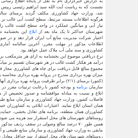
به گزارش خبرگزاری نام به نقل از پایگاه اطلاع رسانی 
نشست که به ریاست آیت الله سید ابراهیم رئیسی رییس ج
شد، وزارت جهاد کشاورزی مکلف گردید برمبنای سالنا
هرگونه اطلاعات مستند مرتبط، سطح کشت آبی غالب بر 
نیاز آبی و میانگین عملکرد در واحد سطح کشت غالب را 
شهرستان حداکثر تا یک ماه بعد از
ابلاغ
این بخشنامه تع
اختیار شرکت مدیریت منابع آب ایران قرار دهد و در صو
اطلاعات مذکور در مهلت مقرر، آخرین سالنامه آماری
کشاورزی و سند ملی آب ملاک عمل خواهد بود.
درآمد هر هکتار کشت غالب در هر شهرستان تقسیم بر میانگ
مجموع مبالغ قابل دریافت برای چاه های کشاورزی مجاز 
میزان بهره برداری مندرج در پروانه بهره برداری محاسبه 
(کنتور) برمبنای (۲/۱) برابر ظرفیت پروانه بهره برداری آنها محاسبه می گردد.
سازمان
برنامه
و بودجه کشور با رعایت ترتیبات مقرر در
ق
ابلاغ و نسبت به مبادله موافقتنامه و صدور تخصیص ا
فاضلاب کشور، وزارت جهاد کشاورزی و سازمان منابع طبیعی
همان استان ابلاغ نمایند. اعتبارات ابلاغی به کشاورز
کشاورزان همان منطقه، برنامه های تعادل بخشی، حمایت 
روستاهای شهرستان های محل استقرار سد هزینه می شود.
مابقی به وزارت جهاد کشاورزی و سازمان منابع طبیعی و آ
روستاهای شهرستان های محل استقرار سد حداقل معادل ۵ درصد کل اعتبار تعیین می شود.