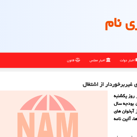
ی نام
اخبار دولت
اخبار مجلس
قانون
 غیربرخوردار از اشتغال
 روز یکشنبه
درج در بند (هـ) تبصره (8) قانون بودجه سال
 آبخوان های
، آئین نامه