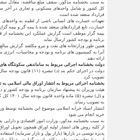
قرارداد منعقد شده است.
تعهدات خسارت های انسانی ناشی از لطمه به واحدهای 
خسارت، تابع قراردادهای منعقد شده با بیمه گر و بیمه گزا
بیمه گزار موظف است گزارش عملکرد این بخشنامه از قب
برنامه و بودجه کشور ارسال نماید.
همین طور وزارتخانه های نفت و نیرو مکلفند گزارش مبالغ
آنرا به کمیسیون های برنامه و بودجه و محاسبات، انرژی 
ارائه دهند.
دولت بخشنامه اجرائی مربوط به ساماندهی سکونتگاه های
تصویب کرد.
بخشنامه اجرائی مربوط به انتشار اوراق مالی اسلامی به 
هیئت وزیران به پیشنهاد سازمان برنامه و بودجه کشور و در 
و (ل) تب
به تصویب رساند.
خرید انجام می شود.
به سبب بخشنامه مذکور، وزارت امور اقتصادی و دارایی بع
از کلیه روش های انتشار اولیه اوراق همچون تحویل اور
پذیره نویسی در بازارها (بازار پول و بازار سرمایه) استفاده ن
این وزارتخانه همین طور مکلف است گزارش عملکرد انتش