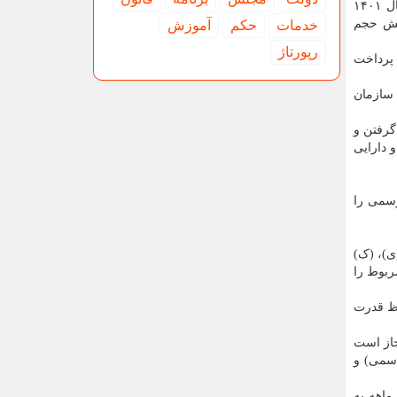
به سبب بخشنامه مذکور، سقف مبلغ مناقصه، معادل سقف اعتبارات مندرج در ردیف های مربوط در جدول شماره (۹) قانون بودجه سال ۱۴۰۱
 قالب ۲۵ درصد افزایش یا کاهش حجم
خدمات
حكم
آموزش
رپورتاژ
پرداخت
 سازمان
گرفتن و
 دارایی
ی غیر رسمی را
ی)، (ک)
ئی مربوط را
رت امور اقتصادی و دارایی و واگذاری آن، با سررسید تا آخر سال ۱۴۰۴ و حفظ قدرت
جاز است
اسمی) و
ماهه به