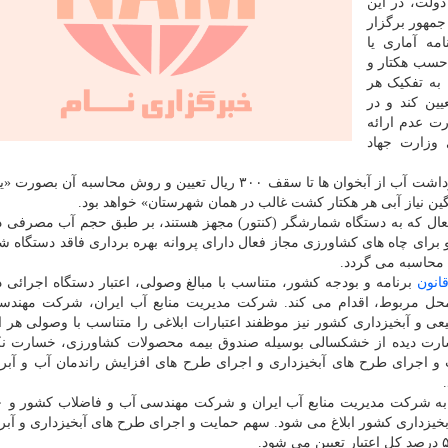
دولت، در این
مهور برگزار
مه آماری یا
حسب هکتار و
به تفکیک هر
یین کند و در
رت عدم ارائه
 وزارت جهاد
نرخ دریافتی موضوع این بخشنامه به ازای هر مترمکعب برداشت آب از آبخوان ها تا سقف ۳۰۰ ریال تعیین و روش محا
ین نیاز آبی هر هکتار کشت غالب در همان شهرستان» خواهد بود.
فعال که به دستگاه شمارشگر (کنتور) مجهز هستند، بر طبق حجم آب مصرفی
و برای چاه های کشاورزی مجاز فعال دارای پروانه بهره برداری فاقد دستگاه 
انون
برنامه و بودجه کشور، متناسب با مبالغ وصولی، اعتبار دستگاه اجرائی ذ
ز محل مربوط، اقدام می کند. شرکت مدیریت منابع آب ایران، شرکت مهند
 و آبخیزداری کشور نیز موظفند اعتبارات ابلاغی را متناسب با وصولی هر ا
ان خسارت دیده از خشکسالی بوسیله صندوق بیمه محصولات کشاورزی، خسارت 
و اجرای طرح های آبخیزداری و اجرای طرح های افزایش راندمان آب و آبر
بخیزداری کشور ابلاغ می شود. سهم حمایت و اجرای طرح های آبخیزداری و آبر