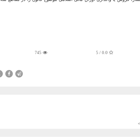
745
5
/
0.0
X
ت